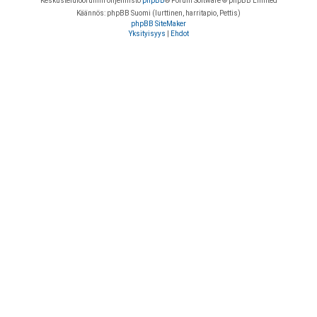
Keskustelufoorumin ohjelmisto
phpBB
® Forum Software © phpBB Limited
Käännös: phpBB Suomi (lurttinen, harritapio, Pettis)
phpBB SiteMaker
Yksityisyys
|
Ehdot