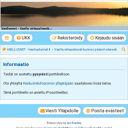
VAELLUSNET -
Vaellusturinat II
Keskustelua vaeltamisesta ja Lapista
UKK
Rekisteröidy
Kirjaudu sisään
E
VAELLUSNET - Vaellusturinat II
Vaella virtuaalisesti kunnes pääset oikeasti
t
s
Informaatio
i
Teidät on asetettu
pysyvästi
porttikieltoon.
Ota yhteyttä
Keskustelufoorumin ylläpitäjään
saadaksesi lisää tietoa.
Tämä porttikielto on annettu IP-osoitteellesi.
Viesti Ylläpidolle
Poista evästeet
Breeze style by
Ian Bradley