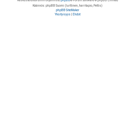
Keskustelufoorumin ohjelmisto
phpBB
® Forum Software © phpBB Limited
Käännös: phpBB Suomi (lurttinen, harritapio, Pettis)
phpBB SiteMaker
Yksityisyys
|
Ehdot