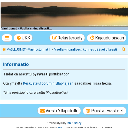
VAELLUSNET -
Vaellusturinat II
Keskustelua vaeltamisesta ja Lapista
UKK
Rekisteröidy
Kirjaudu sisään
E
VAELLUSNET - Vaellusturinat II
Vaella virtuaalisesti kunnes pääset oikeasti
t
s
Informaatio
i
Teidät on asetettu
pysyvästi
porttikieltoon.
Ota yhteyttä
Keskustelufoorumin ylläpitäjään
saadaksesi lisää tietoa.
Tämä porttikielto on annettu IP-osoitteellesi.
Viesti Ylläpidolle
Poista evästeet
Breeze style by
Ian Bradley