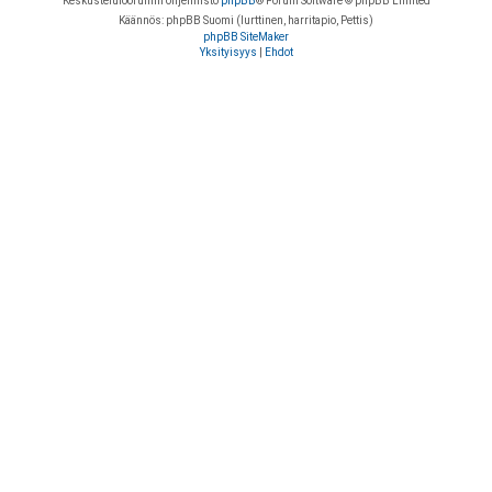
Keskustelufoorumin ohjelmisto
phpBB
® Forum Software © phpBB Limited
Käännös: phpBB Suomi (lurttinen, harritapio, Pettis)
phpBB SiteMaker
Yksityisyys
|
Ehdot