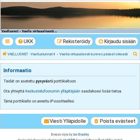
VAELLUSNET -
Vaellusturinat II
Keskustelua vaeltamisesta ja Lapista
UKK
Rekisteröidy
Kirjaudu sisään
E
VAELLUSNET - Vaellusturinat II
Vaella virtuaalisesti kunnes pääset oikeasti
t
s
Informaatio
i
Teidät on asetettu
pysyvästi
porttikieltoon.
Ota yhteyttä
Keskustelufoorumin ylläpitäjään
saadaksesi lisää tietoa.
Tämä porttikielto on annettu IP-osoitteellesi.
Viesti Ylläpidolle
Poista evästeet
Breeze style by
Ian Bradley