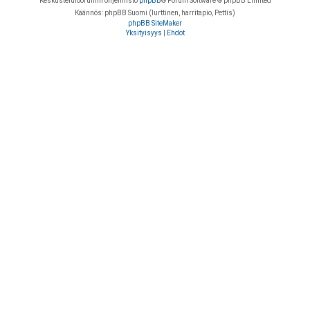
Keskustelufoorumin ohjelmisto
phpBB
® Forum Software © phpBB Limited
Käännös: phpBB Suomi (lurttinen, harritapio, Pettis)
phpBB SiteMaker
Yksityisyys
|
Ehdot