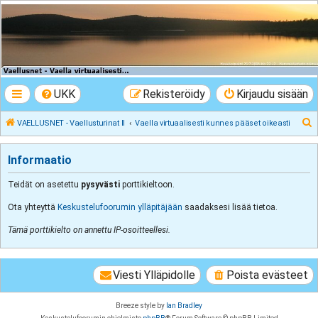
VAELLUSNET -
Vaellusturinat II
Keskustelua vaeltamisesta ja Lapista
UKK
Rekisteröidy
Kirjaudu sisään
E
VAELLUSNET - Vaellusturinat II
Vaella virtuaalisesti kunnes pääset oikeasti
t
s
Informaatio
i
Teidät on asetettu
pysyvästi
porttikieltoon.
Ota yhteyttä
Keskustelufoorumin ylläpitäjään
saadaksesi lisää tietoa.
Tämä porttikielto on annettu IP-osoitteellesi.
Viesti Ylläpidolle
Poista evästeet
Breeze style by
Ian Bradley