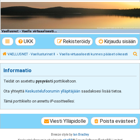
VAELLUSNET -
Vaellusturinat II
Keskustelua vaeltamisesta ja Lapista
UKK
Rekisteröidy
Kirjaudu sisään
E
VAELLUSNET - Vaellusturinat II
Vaella virtuaalisesti kunnes pääset oikeasti
t
s
Informaatio
i
Teidät on asetettu
pysyvästi
porttikieltoon.
Ota yhteyttä
Keskustelufoorumin ylläpitäjään
saadaksesi lisää tietoa.
Tämä porttikielto on annettu IP-osoitteellesi.
Viesti Ylläpidolle
Poista evästeet
Breeze style by
Ian Bradley