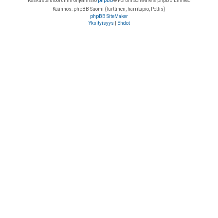
Keskustelufoorumin ohjelmisto
phpBB
® Forum Software © phpBB Limited
Käännös: phpBB Suomi (lurttinen, harritapio, Pettis)
phpBB SiteMaker
Yksityisyys
|
Ehdot