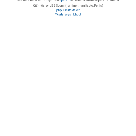
Keskustelufoorumin ohjelmisto
phpBB
® Forum Software © phpBB Limited
Käännös: phpBB Suomi (lurttinen, harritapio, Pettis)
phpBB SiteMaker
Yksityisyys
|
Ehdot