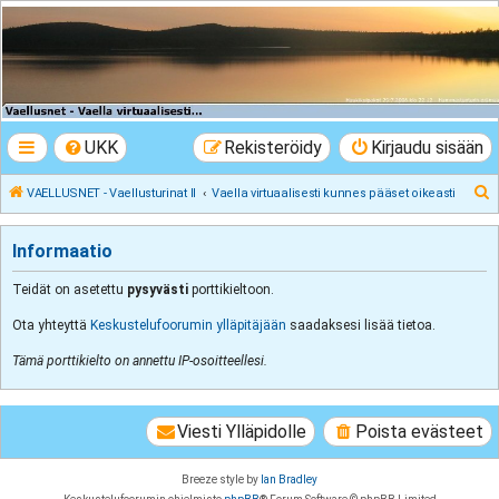
VAELLUSNET -
Vaellusturinat II
Keskustelua vaeltamisesta ja Lapista
UKK
Rekisteröidy
Kirjaudu sisään
E
VAELLUSNET - Vaellusturinat II
Vaella virtuaalisesti kunnes pääset oikeasti
t
s
Informaatio
i
Teidät on asetettu
pysyvästi
porttikieltoon.
Ota yhteyttä
Keskustelufoorumin ylläpitäjään
saadaksesi lisää tietoa.
Tämä porttikielto on annettu IP-osoitteellesi.
Viesti Ylläpidolle
Poista evästeet
Breeze style by
Ian Bradley