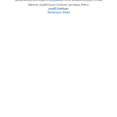
Keskustelufoorumin ohjelmisto
phpBB
® Forum Software © phpBB Limited
Käännös: phpBB Suomi (lurttinen, harritapio, Pettis)
phpBB SiteMaker
Yksityisyys
|
Ehdot