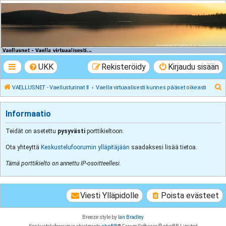
VAELLUSNET -
Vaellusturinat II
Keskustelua vaeltamisesta ja Lapista
UKK
Rekisteröidy
Kirjaudu sisään
E
VAELLUSNET - Vaellusturinat II
Vaella virtuaalisesti kunnes pääset oikeasti
t
s
Informaatio
i
Teidät on asetettu
pysyvästi
porttikieltoon.
Ota yhteyttä
Keskustelufoorumin ylläpitäjään
saadaksesi lisää tietoa.
Tämä porttikielto on annettu IP-osoitteellesi.
Viesti Ylläpidolle
Poista evästeet
Breeze style by
Ian Bradley