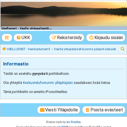
VAELLUSNET -
Vaellusturinat II
Keskustelua vaeltamisesta ja Lapista
UKK
Rekisteröidy
Kirjaudu sisään
E
VAELLUSNET - Vaellusturinat II
Vaella virtuaalisesti kunnes pääset oikeasti
t
s
Informaatio
i
Teidät on asetettu
pysyvästi
porttikieltoon.
Ota yhteyttä
Keskustelufoorumin ylläpitäjään
saadaksesi lisää tietoa.
Tämä porttikielto on annettu IP-osoitteellesi.
Viesti Ylläpidolle
Poista evästeet
Breeze style by
Ian Bradley