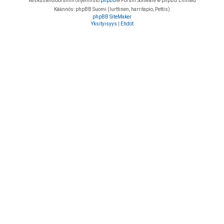
Keskustelufoorumin ohjelmisto
phpBB
® Forum Software © phpBB Limited
Käännös: phpBB Suomi (lurttinen, harritapio, Pettis)
phpBB SiteMaker
Yksityisyys
|
Ehdot