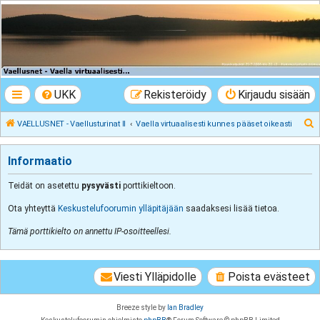
VAELLUSNET -
Vaellusturinat II
Keskustelua vaeltamisesta ja Lapista
UKK
Rekisteröidy
Kirjaudu sisään
E
VAELLUSNET - Vaellusturinat II
Vaella virtuaalisesti kunnes pääset oikeasti
t
s
Informaatio
i
Teidät on asetettu
pysyvästi
porttikieltoon.
Ota yhteyttä
Keskustelufoorumin ylläpitäjään
saadaksesi lisää tietoa.
Tämä porttikielto on annettu IP-osoitteellesi.
Viesti Ylläpidolle
Poista evästeet
Breeze style by
Ian Bradley