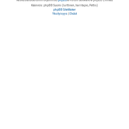
Keskustelufoorumin ohjelmisto
phpBB
® Forum Software © phpBB Limited
Käännös: phpBB Suomi (lurttinen, harritapio, Pettis)
phpBB SiteMaker
Yksityisyys
|
Ehdot