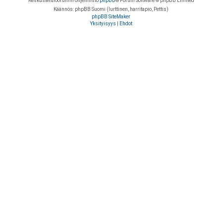
Keskustelufoorumin ohjelmisto
phpBB
® Forum Software © phpBB Limited
Käännös: phpBB Suomi (lurttinen, harritapio, Pettis)
phpBB SiteMaker
Yksityisyys
|
Ehdot