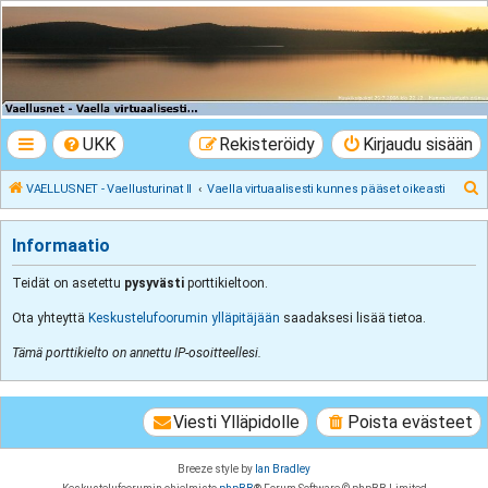
VAELLUSNET -
Vaellusturinat II
Keskustelua vaeltamisesta ja Lapista
UKK
Rekisteröidy
Kirjaudu sisään
E
VAELLUSNET - Vaellusturinat II
Vaella virtuaalisesti kunnes pääset oikeasti
t
s
Informaatio
i
Teidät on asetettu
pysyvästi
porttikieltoon.
Ota yhteyttä
Keskustelufoorumin ylläpitäjään
saadaksesi lisää tietoa.
Tämä porttikielto on annettu IP-osoitteellesi.
Viesti Ylläpidolle
Poista evästeet
Breeze style by
Ian Bradley