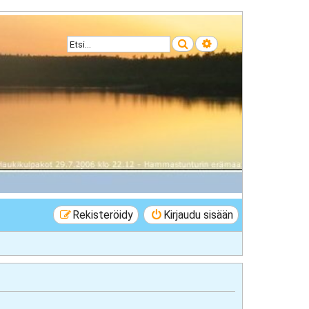
Etsi
Tarkennettu haku
Rekisteröidy
Kirjaudu sisään