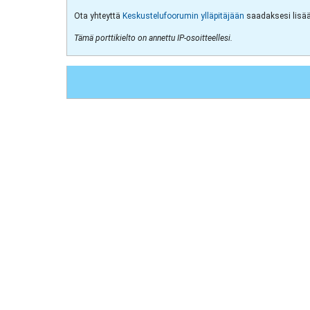
Ota yhteyttä
Keskustelufoorumin ylläpitäjään
saadaksesi lisää 
Tämä porttikielto on annettu IP-osoitteellesi.