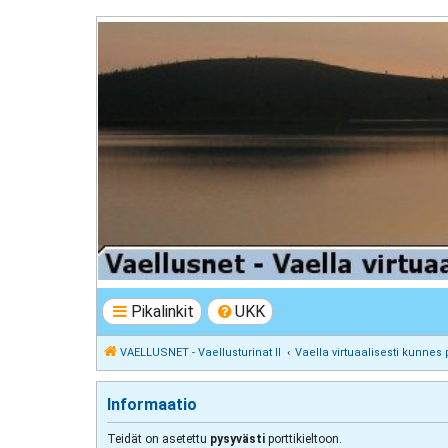
VAELLUSNET - Vaellusturinat II
Keskustelua vaeltamisesta ja Lapista
Pikalinkit
UKK
VAELLUSNET - Vaellusturinat II
Vaella virtuaalisesti kunnes 
Informaatio
Teidät on asetettu
pysyvästi
porttikieltoon.