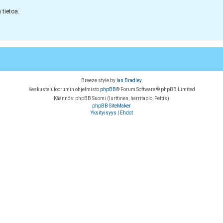
tietoa.
Breeze style by
Ian Bradley
Keskustelufoorumin ohjelmisto
phpBB
® Forum Software © phpBB Limited
Käännös: phpBB Suomi (lurttinen, harritapio, Pettis)
phpBB SiteMaker
Yksityisyys
|
Ehdot