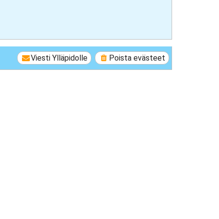
Viesti Ylläpidolle
Poista evästeet