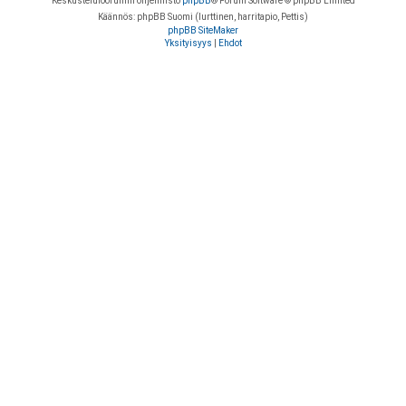
Keskustelufoorumin ohjelmisto
phpBB
® Forum Software © phpBB Limited
Käännös: phpBB Suomi (lurttinen, harritapio, Pettis)
phpBB SiteMaker
Yksityisyys
|
Ehdot