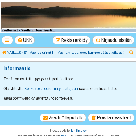
VAELLUSNET -
Vaellusturinat II
Keskustelua vaeltamisesta ja Lapista
UKK
Rekisteröidy
Kirjaudu sisään
E
VAELLUSNET - Vaellusturinat II
Vaella virtuaalisesti kunnes pääset oikeasti
t
s
Informaatio
i
Teidät on asetettu
pysyvästi
porttikieltoon.
Ota yhteyttä
Keskustelufoorumin ylläpitäjään
saadaksesi lisää tietoa.
Tämä porttikielto on annettu IP-osoitteellesi.
Viesti Ylläpidolle
Poista evästeet
Breeze style by
Ian Bradley