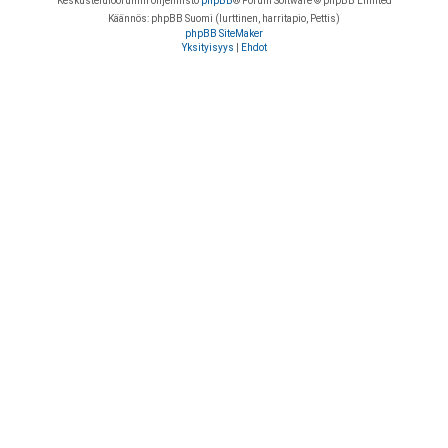
Keskustelufoorumin ohjelmisto
phpBB
® Forum Software © phpBB Limited
Käännös: phpBB Suomi (lurttinen, harritapio, Pettis)
phpBB SiteMaker
Yksityisyys
|
Ehdot