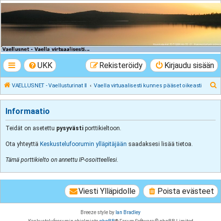
VAELLUSNET -
Vaellusturinat II
Keskustelua vaeltamisesta ja Lapista
UKK
Rekisteröidy
Kirjaudu sisään
E
VAELLUSNET - Vaellusturinat II
Vaella virtuaalisesti kunnes pääset oikeasti
t
s
Informaatio
i
Teidät on asetettu
pysyvästi
porttikieltoon.
Ota yhteyttä
Keskustelufoorumin ylläpitäjään
saadaksesi lisää tietoa.
Tämä porttikielto on annettu IP-osoitteellesi.
Viesti Ylläpidolle
Poista evästeet
Breeze style by
Ian Bradley