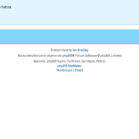
tietoa.
Breeze style by
Ian Bradley
Keskustelufoorumin ohjelmisto
phpBB
® Forum Software © phpBB Limited
Käännös: phpBB Suomi (lurttinen, harritapio, Pettis)
phpBB SiteMaker
Yksityisyys
|
Ehdot