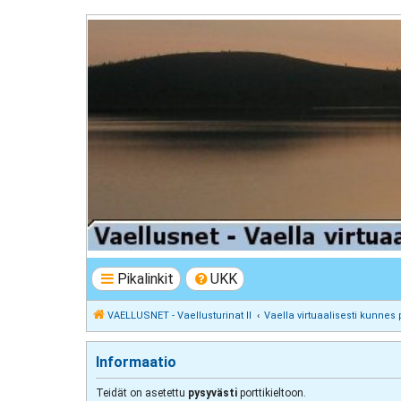
VAELLUSNET - Vaellusturinat II
Keskustelua vaeltamisesta ja Lapista
Pikalinkit
UKK
VAELLUSNET - Vaellusturinat II
Vaella virtuaalisesti kunnes 
Informaatio
Teidät on asetettu
pysyvästi
porttikieltoon.