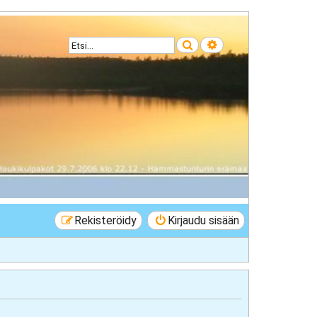
Etsi
Tarkennettu haku
Rekisteröidy
Kirjaudu sisään