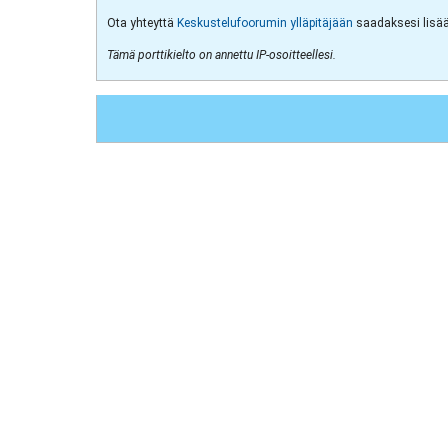
Ota yhteyttä
Keskustelufoorumin ylläpitäjään
saadaksesi lisää 
Tämä porttikielto on annettu IP-osoitteellesi.