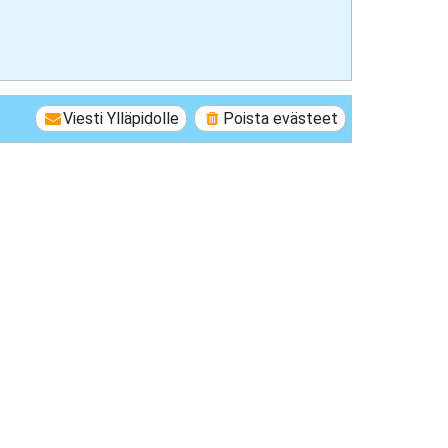
Viesti Ylläpidolle
Poista evästeet