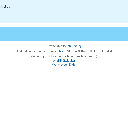
tietoa.
Breeze style by
Ian Bradley
Keskustelufoorumin ohjelmisto
phpBB
® Forum Software © phpBB Limited
Käännös: phpBB Suomi (lurttinen, harritapio, Pettis)
phpBB SiteMaker
Yksityisyys
|
Ehdot