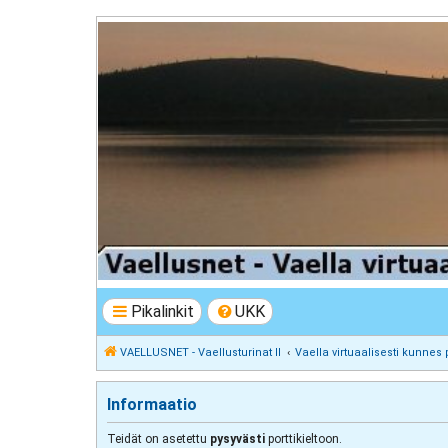
VAELLUSNET - Vaellusturinat II
Keskustelua vaeltamisesta ja Lapista
Pikalinkit
UKK
VAELLUSNET - Vaellusturinat II
Vaella virtuaalisesti kunnes 
Informaatio
Teidät on asetettu
pysyvästi
porttikieltoon.