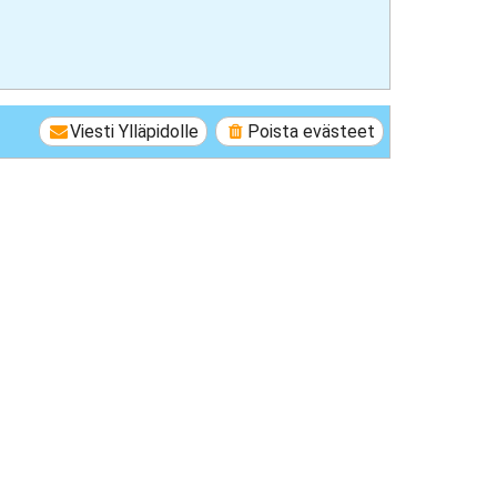
Viesti Ylläpidolle
Poista evästeet