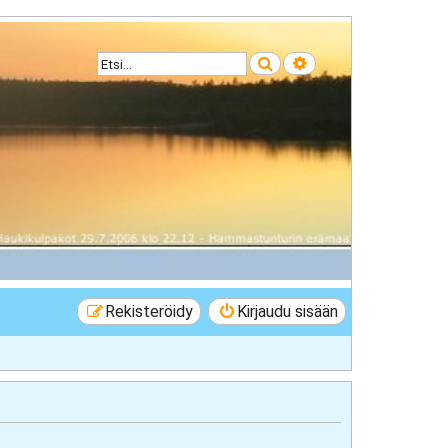
Etsi
Tarkennettu haku
Rekisteröidy
Kirjaudu sisään