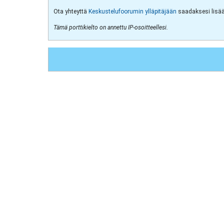
Ota yhteyttä
Keskustelufoorumin ylläpitäjään
saadaksesi lisää 
Tämä porttikielto on annettu IP-osoitteellesi.