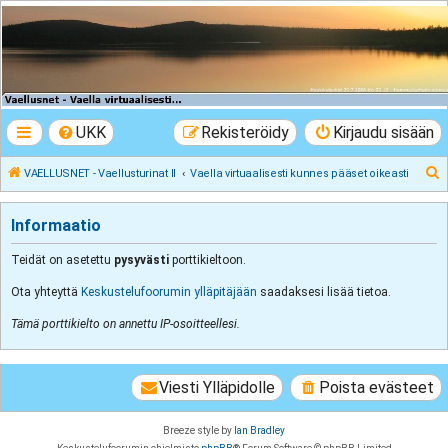
VAELLUSNET -
Vaellusturinat II
Keskustelua vaeltamisesta ja Lapista
UKK
Rekisteröidy
Kirjaudu sisään
E
VAELLUSNET - Vaellusturinat II
Vaella virtuaalisesti kunnes pääset oikeasti
t
s
Informaatio
i
Teidät on asetettu
pysyvästi
porttikieltoon.
Ota yhteyttä
Keskustelufoorumin ylläpitäjään
saadaksesi lisää tietoa.
Tämä porttikielto on annettu IP-osoitteellesi.
Viesti Ylläpidolle
Poista evästeet
Breeze style by
Ian Bradley