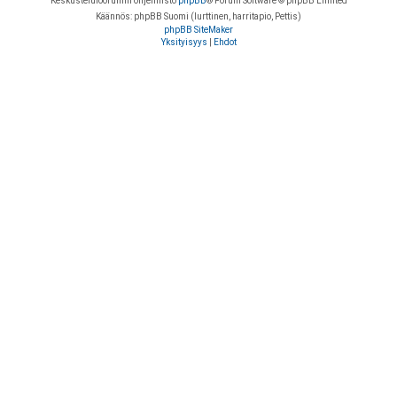
Keskustelufoorumin ohjelmisto
phpBB
® Forum Software © phpBB Limited
Käännös: phpBB Suomi (lurttinen, harritapio, Pettis)
phpBB SiteMaker
Yksityisyys
|
Ehdot