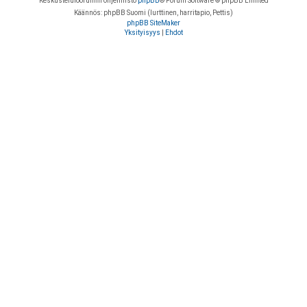
Keskustelufoorumin ohjelmisto
phpBB
® Forum Software © phpBB Limited
Käännös: phpBB Suomi (lurttinen, harritapio, Pettis)
phpBB SiteMaker
Yksityisyys
|
Ehdot