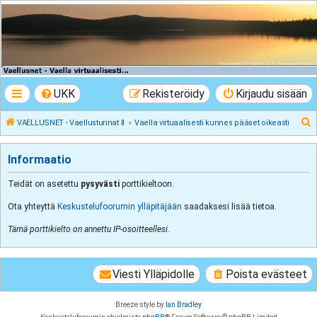
VAELLUSNET -
Vaellusturinat II
Keskustelua vaeltamisesta ja Lapista
UKK
Rekisteröidy
Kirjaudu sisään
E
VAELLUSNET - Vaellusturinat II
Vaella virtuaalisesti kunnes pääset oikeasti
t
s
Informaatio
i
Teidät on asetettu
pysyvästi
porttikieltoon.
Ota yhteyttä
Keskustelufoorumin ylläpitäjään
saadaksesi lisää tietoa.
Tämä porttikielto on annettu IP-osoitteellesi.
Viesti Ylläpidolle
Poista evästeet
Breeze style by
Ian Bradley