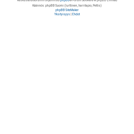
Keskustelufoorumin ohjelmisto
phpBB
® Forum Software © phpBB Limited
Käännös: phpBB Suomi (lurttinen, harritapio, Pettis)
phpBB SiteMaker
Yksityisyys
|
Ehdot