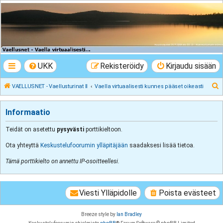
VAELLUSNET -
Vaellusturinat II
Keskustelua vaeltamisesta ja Lapista
UKK
Rekisteröidy
Kirjaudu sisään
E
VAELLUSNET - Vaellusturinat II
Vaella virtuaalisesti kunnes pääset oikeasti
t
s
Informaatio
i
Teidät on asetettu
pysyvästi
porttikieltoon.
Ota yhteyttä
Keskustelufoorumin ylläpitäjään
saadaksesi lisää tietoa.
Tämä porttikielto on annettu IP-osoitteellesi.
Viesti Ylläpidolle
Poista evästeet
Breeze style by
Ian Bradley