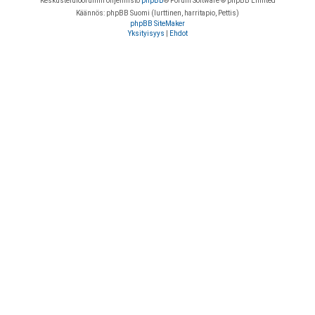
Keskustelufoorumin ohjelmisto
phpBB
® Forum Software © phpBB Limited
Käännös: phpBB Suomi (lurttinen, harritapio, Pettis)
phpBB SiteMaker
Yksityisyys
|
Ehdot