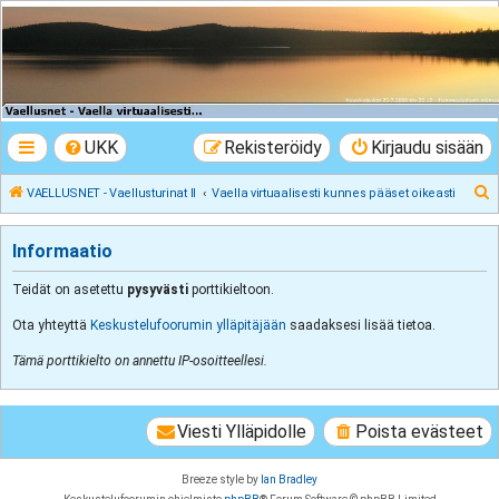
VAELLUSNET -
Vaellusturinat II
Keskustelua vaeltamisesta ja Lapista
UKK
Rekisteröidy
Kirjaudu sisään
E
VAELLUSNET - Vaellusturinat II
Vaella virtuaalisesti kunnes pääset oikeasti
t
s
Informaatio
i
Teidät on asetettu
pysyvästi
porttikieltoon.
Ota yhteyttä
Keskustelufoorumin ylläpitäjään
saadaksesi lisää tietoa.
Tämä porttikielto on annettu IP-osoitteellesi.
Viesti Ylläpidolle
Poista evästeet
Breeze style by
Ian Bradley