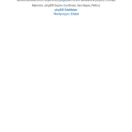
Keskustelufoorumin ohjelmisto
phpBB
® Forum Software © phpBB Limited
Käännös: phpBB Suomi (lurttinen, harritapio, Pettis)
phpBB SiteMaker
Yksityisyys
|
Ehdot