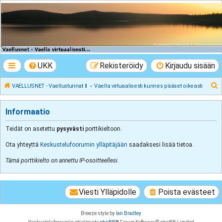
VAELLUSNET -
Vaellusturinat II
Keskustelua vaeltamisesta ja Lapista
UKK
Rekisteröidy
Kirjaudu sisään
E
VAELLUSNET - Vaellusturinat II
Vaella virtuaalisesti kunnes pääset oikeasti
t
s
Informaatio
i
Teidät on asetettu
pysyvästi
porttikieltoon.
Ota yhteyttä
Keskustelufoorumin ylläpitäjään
saadaksesi lisää tietoa.
Tämä porttikielto on annettu IP-osoitteellesi.
Viesti Ylläpidolle
Poista evästeet
Breeze style by
Ian Bradley