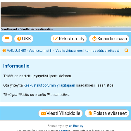
VAELLUSNET -
Vaellusturinat II
Keskustelua vaeltamisesta ja Lapista
UKK
Rekisteröidy
Kirjaudu sisään
E
VAELLUSNET - Vaellusturinat II
Vaella virtuaalisesti kunnes pääset oikeasti
t
s
Informaatio
i
Teidät on asetettu
pysyvästi
porttikieltoon.
Ota yhteyttä
Keskustelufoorumin ylläpitäjään
saadaksesi lisää tietoa.
Tämä porttikielto on annettu IP-osoitteellesi.
Viesti Ylläpidolle
Poista evästeet
Breeze style by
Ian Bradley