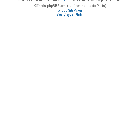
Keskustelufoorumin ohjelmisto
phpBB
® Forum Software © phpBB Limited
Käännös: phpBB Suomi (lurttinen, harritapio, Pettis)
phpBB SiteMaker
Yksityisyys
|
Ehdot