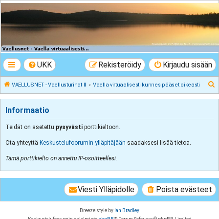
VAELLUSNET -
Vaellusturinat II
Keskustelua vaeltamisesta ja Lapista
UKK
Rekisteröidy
Kirjaudu sisään
E
VAELLUSNET - Vaellusturinat II
Vaella virtuaalisesti kunnes pääset oikeasti
t
s
Informaatio
i
Teidät on asetettu
pysyvästi
porttikieltoon.
Ota yhteyttä
Keskustelufoorumin ylläpitäjään
saadaksesi lisää tietoa.
Tämä porttikielto on annettu IP-osoitteellesi.
Viesti Ylläpidolle
Poista evästeet
Breeze style by
Ian Bradley