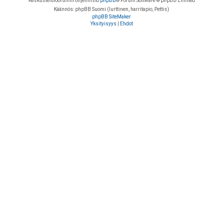
Keskustelufoorumin ohjelmisto
phpBB
® Forum Software © phpBB Limited
Käännös: phpBB Suomi (lurttinen, harritapio, Pettis)
phpBB SiteMaker
Yksityisyys
|
Ehdot