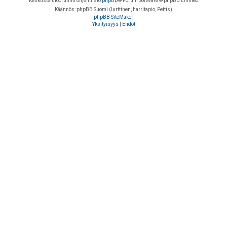
Keskustelufoorumin ohjelmisto
phpBB
® Forum Software © phpBB Limited
Käännös: phpBB Suomi (lurttinen, harritapio, Pettis)
phpBB SiteMaker
Yksityisyys
|
Ehdot