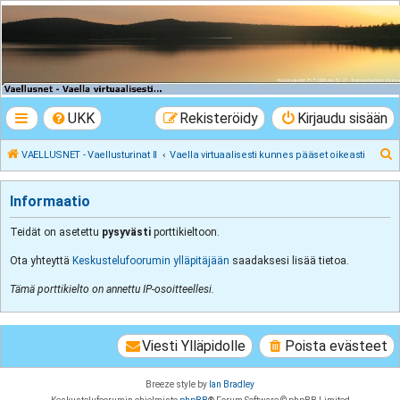
VAELLUSNET -
Vaellusturinat II
Keskustelua vaeltamisesta ja Lapista
UKK
Rekisteröidy
Kirjaudu sisään
E
VAELLUSNET - Vaellusturinat II
Vaella virtuaalisesti kunnes pääset oikeasti
t
s
Informaatio
i
Teidät on asetettu
pysyvästi
porttikieltoon.
Ota yhteyttä
Keskustelufoorumin ylläpitäjään
saadaksesi lisää tietoa.
Tämä porttikielto on annettu IP-osoitteellesi.
Viesti Ylläpidolle
Poista evästeet
Breeze style by
Ian Bradley