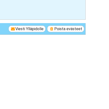
Viesti Ylläpidolle
Poista evästeet