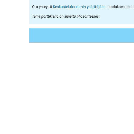
Ota yhteyttä
Keskustelufoorumin ylläpitäjään
saadaksesi lisää 
Tämä porttikielto on annettu IP-osoitteellesi.