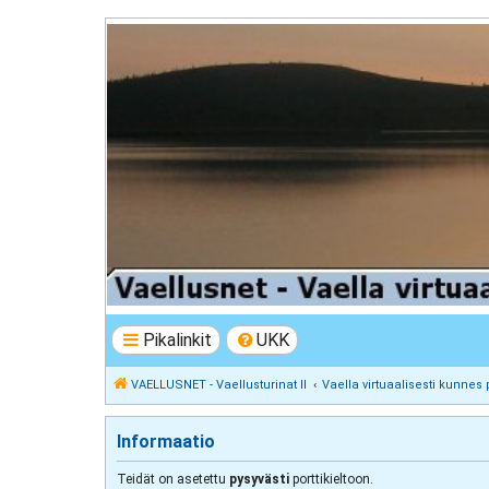
VAELLUSNET - Vaellusturinat II
Keskustelua vaeltamisesta ja Lapista
Pikalinkit
UKK
VAELLUSNET - Vaellusturinat II
Vaella virtuaalisesti kunnes 
Informaatio
Teidät on asetettu
pysyvästi
porttikieltoon.