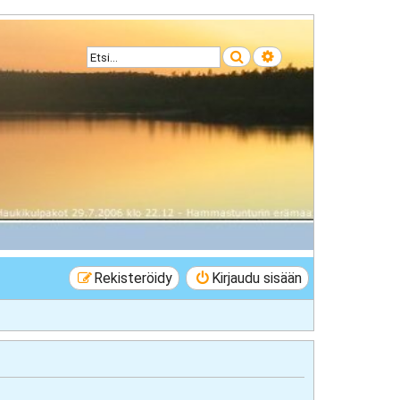
Etsi
Tarkennettu haku
Rekisteröidy
Kirjaudu sisään