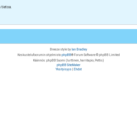
tietoa.
Breeze style by
Ian Bradley
Keskustelufoorumin ohjelmisto
phpBB
® Forum Software © phpBB Limited
Käännös: phpBB Suomi (lurttinen, harritapio, Pettis)
phpBB SiteMaker
Yksityisyys
|
Ehdot