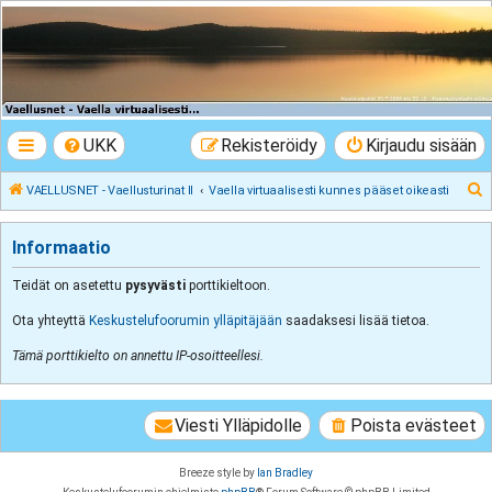
VAELLUSNET -
Vaellusturinat II
Keskustelua vaeltamisesta ja Lapista
UKK
Rekisteröidy
Kirjaudu sisään
E
VAELLUSNET - Vaellusturinat II
Vaella virtuaalisesti kunnes pääset oikeasti
t
s
Informaatio
i
Teidät on asetettu
pysyvästi
porttikieltoon.
Ota yhteyttä
Keskustelufoorumin ylläpitäjään
saadaksesi lisää tietoa.
Tämä porttikielto on annettu IP-osoitteellesi.
Viesti Ylläpidolle
Poista evästeet
Breeze style by
Ian Bradley