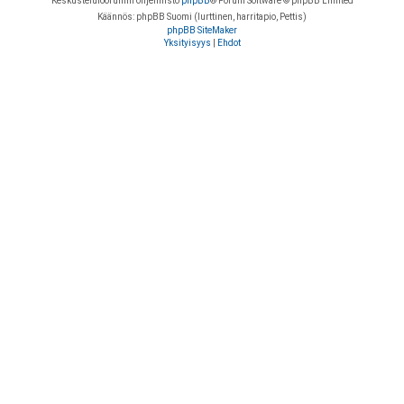
Keskustelufoorumin ohjelmisto
phpBB
® Forum Software © phpBB Limited
Käännös: phpBB Suomi (lurttinen, harritapio, Pettis)
phpBB SiteMaker
Yksityisyys
|
Ehdot