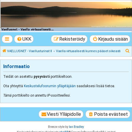
VAELLUSNET -
Vaellusturinat II
Keskustelua vaeltamisesta ja Lapista
UKK
Rekisteröidy
Kirjaudu sisään
E
VAELLUSNET - Vaellusturinat II
Vaella virtuaalisesti kunnes pääset oikeasti
t
s
Informaatio
i
Teidät on asetettu
pysyvästi
porttikieltoon.
Ota yhteyttä
Keskustelufoorumin ylläpitäjään
saadaksesi lisää tietoa.
Tämä porttikielto on annettu IP-osoitteellesi.
Viesti Ylläpidolle
Poista evästeet
Breeze style by
Ian Bradley