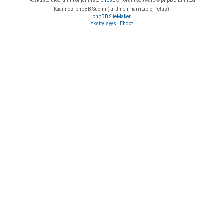
Keskustelufoorumin ohjelmisto
phpBB
® Forum Software © phpBB Limited
Käännös: phpBB Suomi (lurttinen, harritapio, Pettis)
phpBB SiteMaker
Yksityisyys
|
Ehdot