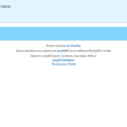
tietoa.
Breeze style by
Ian Bradley
Keskustelufoorumin ohjelmisto
phpBB
® Forum Software © phpBB Limited
Käännös: phpBB Suomi (lurttinen, harritapio, Pettis)
phpBB SiteMaker
Yksityisyys
|
Ehdot