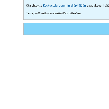
Ota yhteyttä
Keskustelufoorumin ylläpitäjään
saadaksesi lisää 
Tämä porttikielto on annettu IP-osoitteellesi.