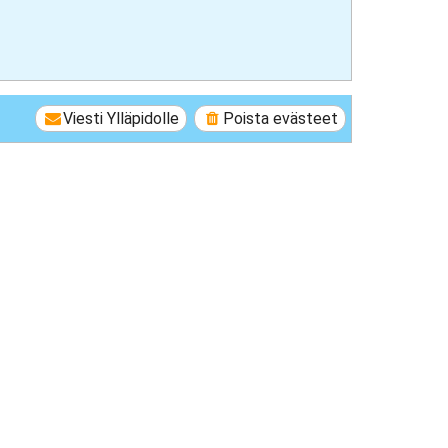
Viesti Ylläpidolle
Poista evästeet