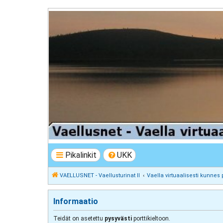
VAELLUSNET - Vaellusturinat II
Keskustelua vaeltamisesta ja Lapista
Pikalinkit
UKK
VAELLUSNET - Vaellusturinat II
Vaella virtuaalisesti kunnes 
Informaatio
Teidät on asetettu
pysyvästi
porttikieltoon.