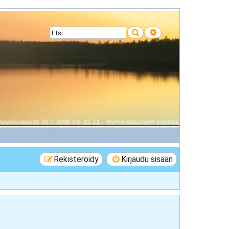
Etsi
Tarkennettu haku
Rekisteröidy
Kirjaudu sisään