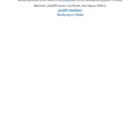
Keskustelufoorumin ohjelmisto
phpBB
® Forum Software © phpBB Limited
Käännös: phpBB Suomi (lurttinen, harritapio, Pettis)
phpBB SiteMaker
Yksityisyys
|
Ehdot