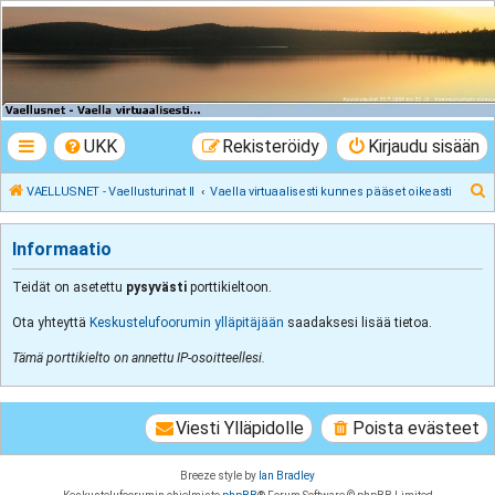
VAELLUSNET -
Vaellusturinat II
Keskustelua vaeltamisesta ja Lapista
UKK
Rekisteröidy
Kirjaudu sisään
E
VAELLUSNET - Vaellusturinat II
Vaella virtuaalisesti kunnes pääset oikeasti
t
s
Informaatio
i
Teidät on asetettu
pysyvästi
porttikieltoon.
Ota yhteyttä
Keskustelufoorumin ylläpitäjään
saadaksesi lisää tietoa.
Tämä porttikielto on annettu IP-osoitteellesi.
Viesti Ylläpidolle
Poista evästeet
Breeze style by
Ian Bradley