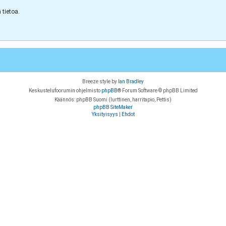
tietoa.
Breeze style by
Ian Bradley
Keskustelufoorumin ohjelmisto
phpBB
® Forum Software © phpBB Limited
Käännös: phpBB Suomi (lurttinen, harritapio, Pettis)
phpBB SiteMaker
Yksityisyys
|
Ehdot