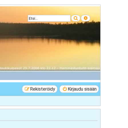
Etsi
Tarkennettu haku
Rekisteröidy
Kirjaudu sisään