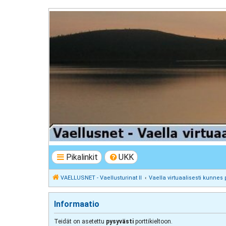
VAELLUSNET - Vaellusturinat II
Keskustelua vaeltamisesta ja Lapista
Pikalinkit
UKK
VAELLUSNET - Vaellusturinat II
Vaella virtuaalisesti kunnes 
Informaatio
Teidät on asetettu
pysyvästi
porttikieltoon.