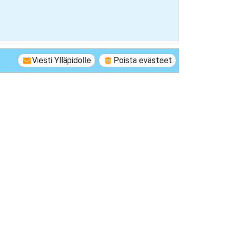
Viesti Ylläpidolle
Poista evästeet