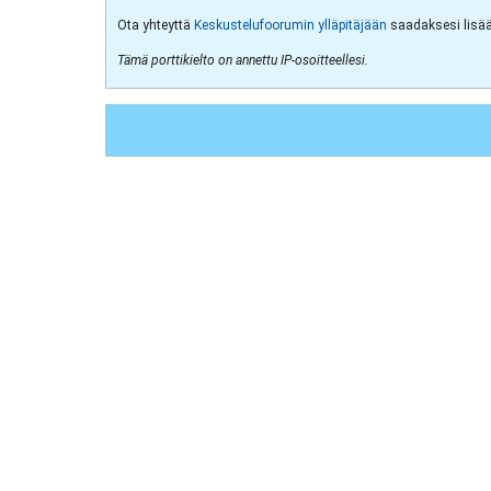
Ota yhteyttä
Keskustelufoorumin ylläpitäjään
saadaksesi lisää 
Tämä porttikielto on annettu IP-osoitteellesi.