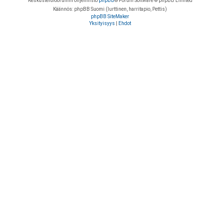
Keskustelufoorumin ohjelmisto
phpBB
® Forum Software © phpBB Limited
Käännös: phpBB Suomi (lurttinen, harritapio, Pettis)
phpBB SiteMaker
Yksityisyys
|
Ehdot