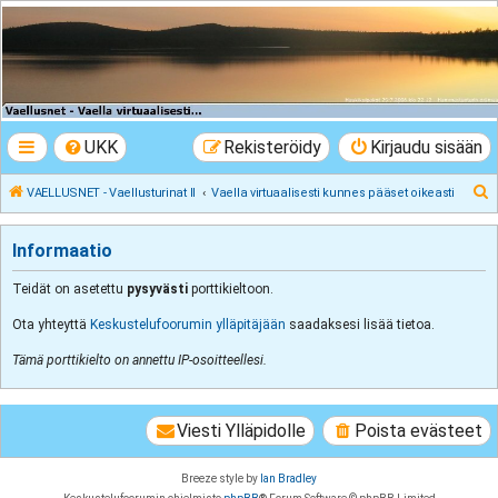
VAELLUSNET -
Vaellusturinat II
Keskustelua vaeltamisesta ja Lapista
UKK
Rekisteröidy
Kirjaudu sisään
E
VAELLUSNET - Vaellusturinat II
Vaella virtuaalisesti kunnes pääset oikeasti
t
s
Informaatio
i
Teidät on asetettu
pysyvästi
porttikieltoon.
Ota yhteyttä
Keskustelufoorumin ylläpitäjään
saadaksesi lisää tietoa.
Tämä porttikielto on annettu IP-osoitteellesi.
Viesti Ylläpidolle
Poista evästeet
Breeze style by
Ian Bradley