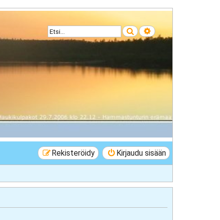
Etsi
Tarkennettu haku
Rekisteröidy
Kirjaudu sisään