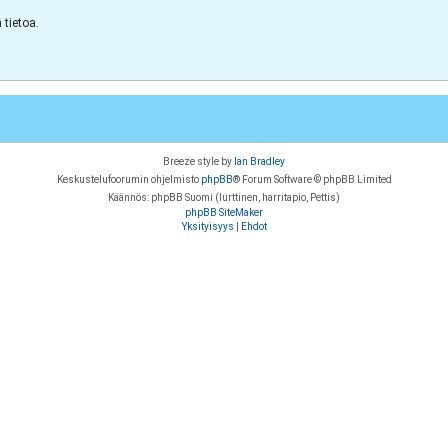
tietoa.
Breeze style by
Ian Bradley
Keskustelufoorumin ohjelmisto
phpBB
® Forum Software © phpBB Limited
Käännös: phpBB Suomi (lurttinen, harritapio, Pettis)
phpBB SiteMaker
Yksityisyys
|
Ehdot