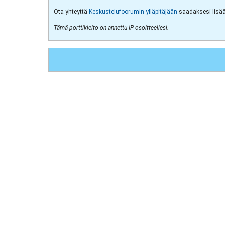
Ota yhteyttä
Keskustelufoorumin ylläpitäjään
saadaksesi lisää 
Tämä porttikielto on annettu IP-osoitteellesi.