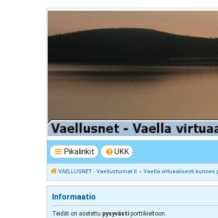
VAELLUSNET - Vaellusturinat II
Keskustelua vaeltamisesta ja Lapista
Pikalinkit
UKK
VAELLUSNET - Vaellusturinat II
Vaella virtuaalisesti kunnes 
Informaatio
Teidät on asetettu
pysyvästi
porttikieltoon.