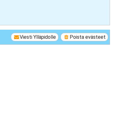
Viesti Ylläpidolle
Poista evästeet