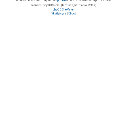
Keskustelufoorumin ohjelmisto
phpBB
® Forum Software © phpBB Limited
Käännös: phpBB Suomi (lurttinen, harritapio, Pettis)
phpBB SiteMaker
Yksityisyys
|
Ehdot