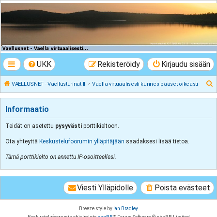
VAELLUSNET -
Vaellusturinat II
Keskustelua vaeltamisesta ja Lapista
UKK
Rekisteröidy
Kirjaudu sisään
E
VAELLUSNET - Vaellusturinat II
Vaella virtuaalisesti kunnes pääset oikeasti
t
s
Informaatio
i
Teidät on asetettu
pysyvästi
porttikieltoon.
Ota yhteyttä
Keskustelufoorumin ylläpitäjään
saadaksesi lisää tietoa.
Tämä porttikielto on annettu IP-osoitteellesi.
Viesti Ylläpidolle
Poista evästeet
Breeze style by
Ian Bradley