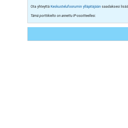
Ota yhteyttä
Keskustelufoorumin ylläpitäjään
saadaksesi lisää 
Tämä porttikielto on annettu IP-osoitteellesi.