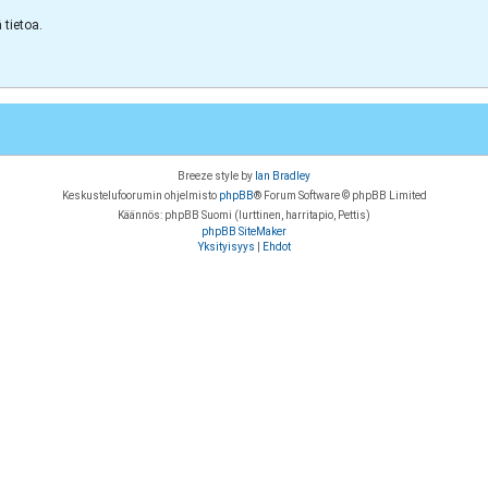
tietoa.
Breeze style by
Ian Bradley
Keskustelufoorumin ohjelmisto
phpBB
® Forum Software © phpBB Limited
Käännös: phpBB Suomi (lurttinen, harritapio, Pettis)
phpBB SiteMaker
Yksityisyys
|
Ehdot