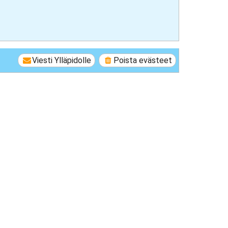
Viesti Ylläpidolle
Poista evästeet