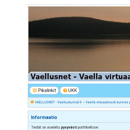
VAELLUSNET - Vaellusturinat II
Keskustelua vaeltamisesta ja Lapista
Pikalinkit
UKK
VAELLUSNET - Vaellusturinat II
Vaella virtuaalisesti kunnes 
Informaatio
Teidät on asetettu
pysyvästi
porttikieltoon.