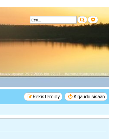
Etsi
Tarkennettu haku
Rekisteröidy
Kirjaudu sisään