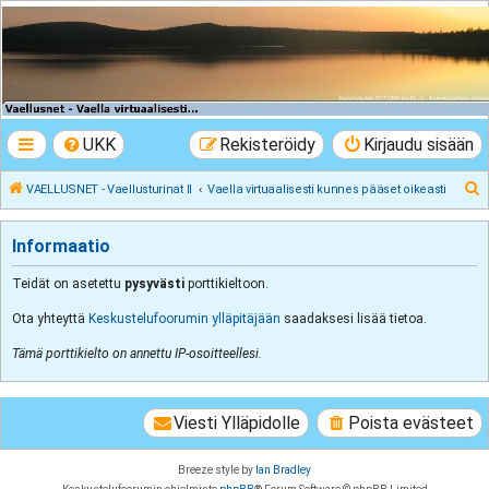
VAELLUSNET -
Vaellusturinat II
Keskustelua vaeltamisesta ja Lapista
UKK
Rekisteröidy
Kirjaudu sisään
E
VAELLUSNET - Vaellusturinat II
Vaella virtuaalisesti kunnes pääset oikeasti
t
s
Informaatio
i
Teidät on asetettu
pysyvästi
porttikieltoon.
Ota yhteyttä
Keskustelufoorumin ylläpitäjään
saadaksesi lisää tietoa.
Tämä porttikielto on annettu IP-osoitteellesi.
Viesti Ylläpidolle
Poista evästeet
Breeze style by
Ian Bradley