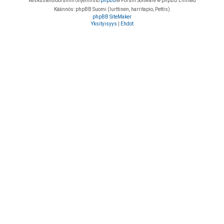
Keskustelufoorumin ohjelmisto
phpBB
® Forum Software © phpBB Limited
Käännös: phpBB Suomi (lurttinen, harritapio, Pettis)
phpBB SiteMaker
Yksityisyys
|
Ehdot