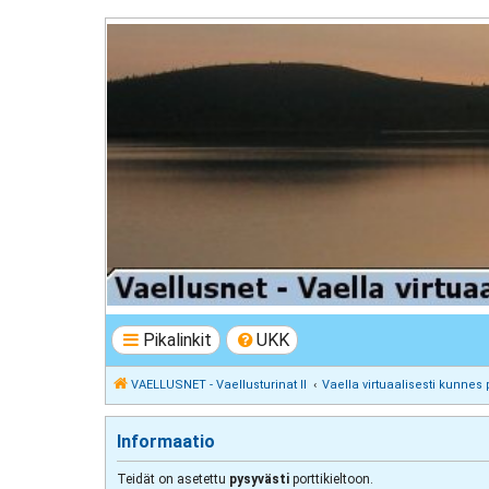
VAELLUSNET - Vaellusturinat II
Keskustelua vaeltamisesta ja Lapista
Pikalinkit
UKK
VAELLUSNET - Vaellusturinat II
Vaella virtuaalisesti kunnes 
Informaatio
Teidät on asetettu
pysyvästi
porttikieltoon.