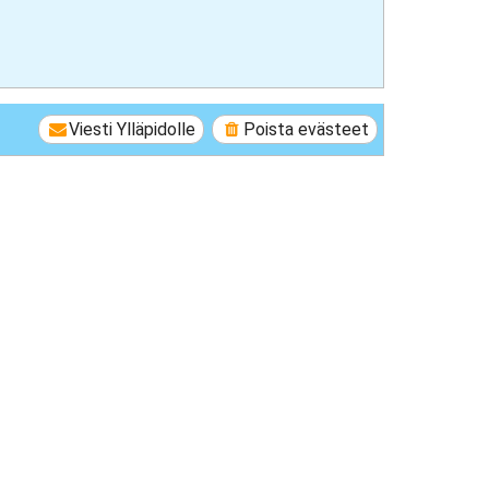
Viesti Ylläpidolle
Poista evästeet