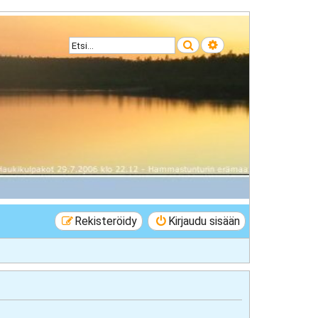
Etsi
Tarkennettu haku
Rekisteröidy
Kirjaudu sisään