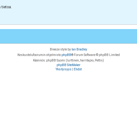
tietoa.
Breeze style by
Ian Bradley
Keskustelufoorumin ohjelmisto
phpBB
® Forum Software © phpBB Limited
Käännös: phpBB Suomi (lurttinen, harritapio, Pettis)
phpBB SiteMaker
Yksityisyys
|
Ehdot