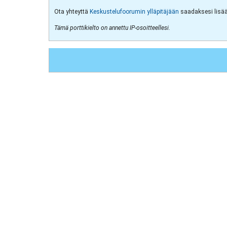
Ota yhteyttä
Keskustelufoorumin ylläpitäjään
saadaksesi lisää 
Tämä porttikielto on annettu IP-osoitteellesi.