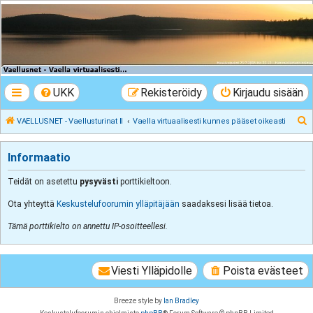
VAELLUSNET -
Vaellusturinat II
Keskustelua vaeltamisesta ja Lapista
UKK
Rekisteröidy
Kirjaudu sisään
E
VAELLUSNET - Vaellusturinat II
Vaella virtuaalisesti kunnes pääset oikeasti
t
s
Informaatio
i
Teidät on asetettu
pysyvästi
porttikieltoon.
Ota yhteyttä
Keskustelufoorumin ylläpitäjään
saadaksesi lisää tietoa.
Tämä porttikielto on annettu IP-osoitteellesi.
Viesti Ylläpidolle
Poista evästeet
Breeze style by
Ian Bradley