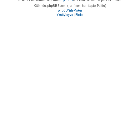
Keskustelufoorumin ohjelmisto
phpBB
® Forum Software © phpBB Limited
Käännös: phpBB Suomi (lurttinen, harritapio, Pettis)
phpBB SiteMaker
Yksityisyys
|
Ehdot