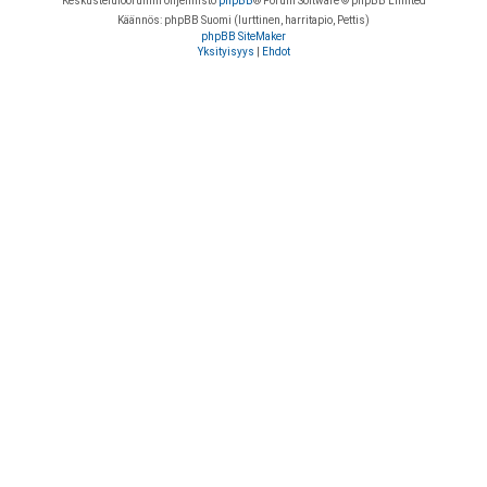
Keskustelufoorumin ohjelmisto
phpBB
® Forum Software © phpBB Limited
Käännös: phpBB Suomi (lurttinen, harritapio, Pettis)
phpBB SiteMaker
Yksityisyys
|
Ehdot