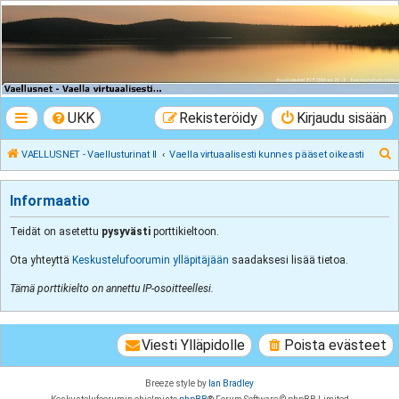
VAELLUSNET -
Vaellusturinat II
Keskustelua vaeltamisesta ja Lapista
UKK
Rekisteröidy
Kirjaudu sisään
E
VAELLUSNET - Vaellusturinat II
Vaella virtuaalisesti kunnes pääset oikeasti
t
s
Informaatio
i
Teidät on asetettu
pysyvästi
porttikieltoon.
Ota yhteyttä
Keskustelufoorumin ylläpitäjään
saadaksesi lisää tietoa.
Tämä porttikielto on annettu IP-osoitteellesi.
Viesti Ylläpidolle
Poista evästeet
Breeze style by
Ian Bradley