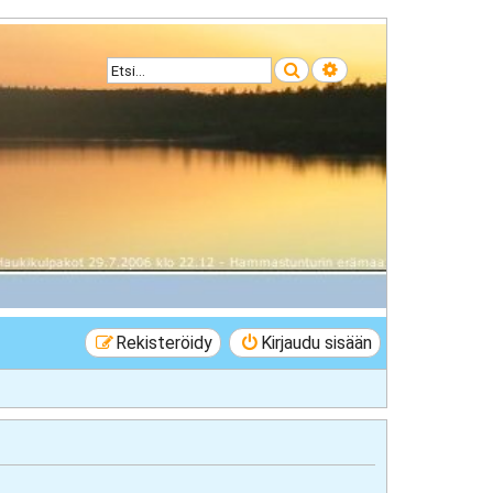
Etsi
Tarkennettu haku
Rekisteröidy
Kirjaudu sisään