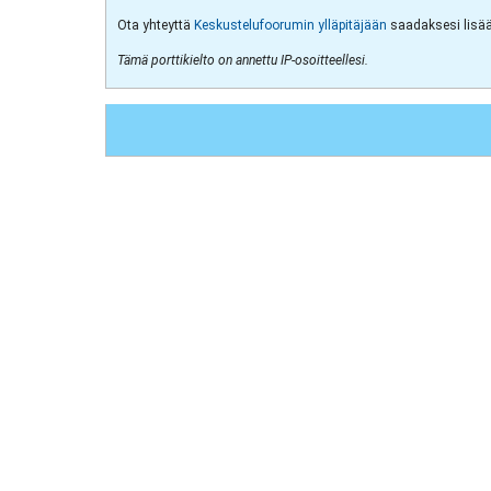
Ota yhteyttä
Keskustelufoorumin ylläpitäjään
saadaksesi lisää 
Tämä porttikielto on annettu IP-osoitteellesi.