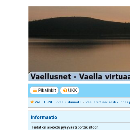
VAELLUSNET - Vaellusturinat II
Keskustelua vaeltamisesta ja Lapista
Pikalinkit
UKK
VAELLUSNET - Vaellusturinat II
Vaella virtuaalisesti kunnes 
Informaatio
Teidät on asetettu
pysyvästi
porttikieltoon.