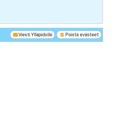
Viesti Ylläpidolle
Poista evästeet