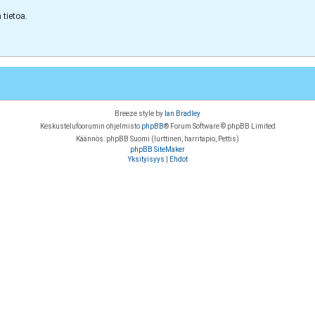
tietoa.
Breeze style by
Ian Bradley
Keskustelufoorumin ohjelmisto
phpBB
® Forum Software © phpBB Limited
Käännös: phpBB Suomi (lurttinen, harritapio, Pettis)
phpBB SiteMaker
Yksityisyys
|
Ehdot