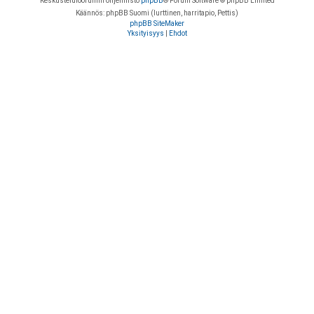
Keskustelufoorumin ohjelmisto
phpBB
® Forum Software © phpBB Limited
Käännös: phpBB Suomi (lurttinen, harritapio, Pettis)
phpBB SiteMaker
Yksityisyys
|
Ehdot