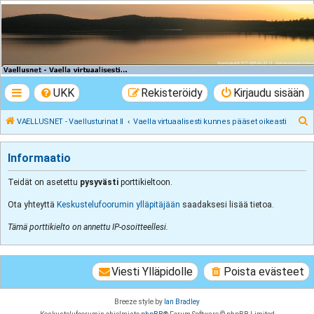
VAELLUSNET -
Vaellusturinat II
Keskustelua vaeltamisesta ja Lapista
UKK
Rekisteröidy
Kirjaudu sisään
E
VAELLUSNET - Vaellusturinat II
Vaella virtuaalisesti kunnes pääset oikeasti
t
s
Informaatio
i
Teidät on asetettu
pysyvästi
porttikieltoon.
Ota yhteyttä
Keskustelufoorumin ylläpitäjään
saadaksesi lisää tietoa.
Tämä porttikielto on annettu IP-osoitteellesi.
Viesti Ylläpidolle
Poista evästeet
Breeze style by
Ian Bradley