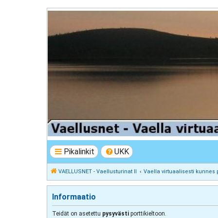
VAELLUSNET - Vaellusturinat II
Keskustelua vaeltamisesta ja Lapista
Pikalinkit
UKK
VAELLUSNET - Vaellusturinat II
Vaella virtuaalisesti kunnes 
Informaatio
Teidät on asetettu
pysyvästi
porttikieltoon.