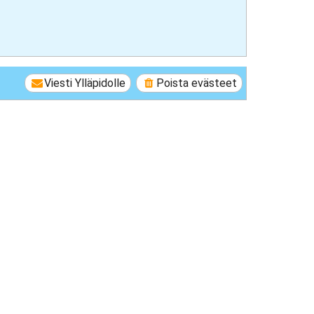
Viesti Ylläpidolle
Poista evästeet