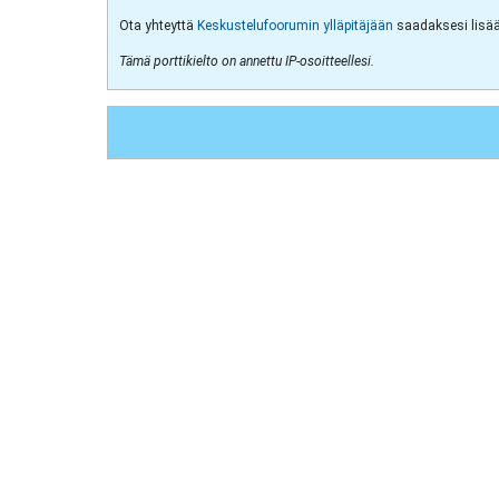
Ota yhteyttä
Keskustelufoorumin ylläpitäjään
saadaksesi lisää 
Tämä porttikielto on annettu IP-osoitteellesi.