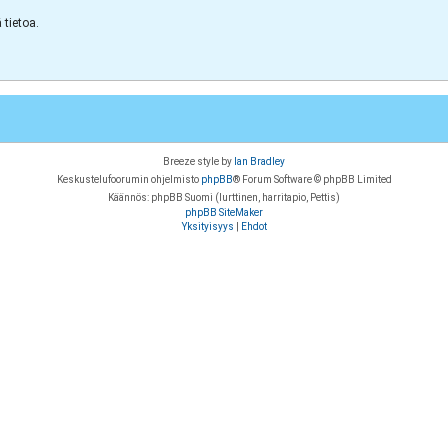
tietoa.
Breeze style by
Ian Bradley
Keskustelufoorumin ohjelmisto
phpBB
® Forum Software © phpBB Limited
Käännös: phpBB Suomi (lurttinen, harritapio, Pettis)
phpBB SiteMaker
Yksityisyys
|
Ehdot