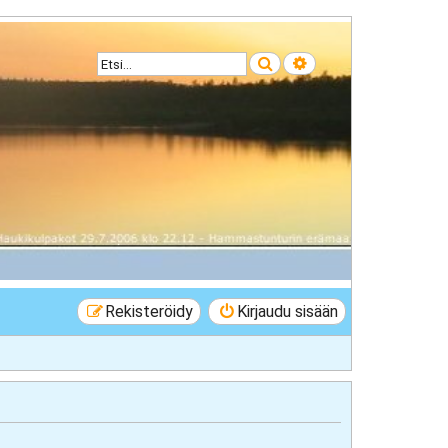
Etsi
Tarkennettu haku
Rekisteröidy
Kirjaudu sisään