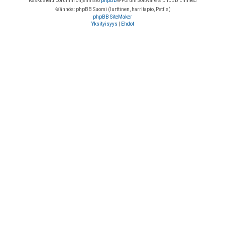
Keskustelufoorumin ohjelmisto
phpBB
® Forum Software © phpBB Limited
Käännös: phpBB Suomi (lurttinen, harritapio, Pettis)
phpBB SiteMaker
Yksityisyys
|
Ehdot