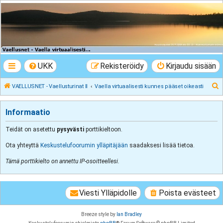
VAELLUSNET -
Vaellusturinat II
Keskustelua vaeltamisesta ja Lapista
UKK
Rekisteröidy
Kirjaudu sisään
E
VAELLUSNET - Vaellusturinat II
Vaella virtuaalisesti kunnes pääset oikeasti
t
s
Informaatio
i
Teidät on asetettu
pysyvästi
porttikieltoon.
Ota yhteyttä
Keskustelufoorumin ylläpitäjään
saadaksesi lisää tietoa.
Tämä porttikielto on annettu IP-osoitteellesi.
Viesti Ylläpidolle
Poista evästeet
Breeze style by
Ian Bradley