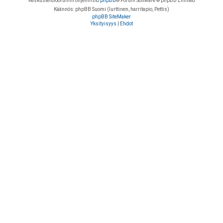
Keskustelufoorumin ohjelmisto
phpBB
® Forum Software © phpBB Limited
Käännös: phpBB Suomi (lurttinen, harritapio, Pettis)
phpBB SiteMaker
Yksityisyys
|
Ehdot