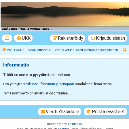
VAELLUSNET -
Vaellusturinat II
Keskustelua vaeltamisesta ja Lapista
UKK
Rekisteröidy
Kirjaudu sisään
E
VAELLUSNET - Vaellusturinat II
Vaella virtuaalisesti kunnes pääset oikeasti
t
s
Informaatio
i
Teidät on asetettu
pysyvästi
porttikieltoon.
Ota yhteyttä
Keskustelufoorumin ylläpitäjään
saadaksesi lisää tietoa.
Tämä porttikielto on annettu IP-osoitteellesi.
Viesti Ylläpidolle
Poista evästeet
Breeze style by
Ian Bradley