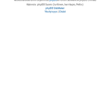
Keskustelufoorumin ohjelmisto
phpBB
® Forum Software © phpBB Limited
Käännös: phpBB Suomi (lurttinen, harritapio, Pettis)
phpBB SiteMaker
Yksityisyys
|
Ehdot