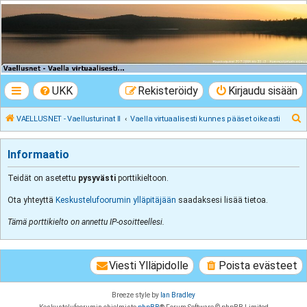
VAELLUSNET -
Vaellusturinat II
Keskustelua vaeltamisesta ja Lapista
UKK
Rekisteröidy
Kirjaudu sisään
E
VAELLUSNET - Vaellusturinat II
Vaella virtuaalisesti kunnes pääset oikeasti
t
s
Informaatio
i
Teidät on asetettu
pysyvästi
porttikieltoon.
Ota yhteyttä
Keskustelufoorumin ylläpitäjään
saadaksesi lisää tietoa.
Tämä porttikielto on annettu IP-osoitteellesi.
Viesti Ylläpidolle
Poista evästeet
Breeze style by
Ian Bradley