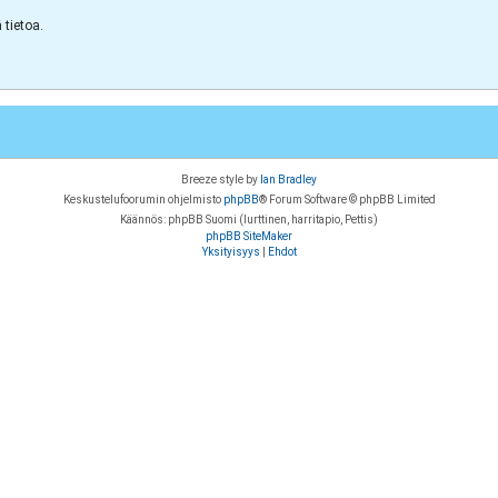
tietoa.
Breeze style by
Ian Bradley
Keskustelufoorumin ohjelmisto
phpBB
® Forum Software © phpBB Limited
Käännös: phpBB Suomi (lurttinen, harritapio, Pettis)
phpBB SiteMaker
Yksityisyys
|
Ehdot