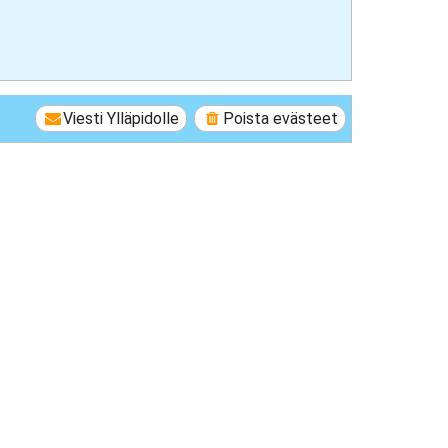
Viesti Ylläpidolle
Poista evästeet