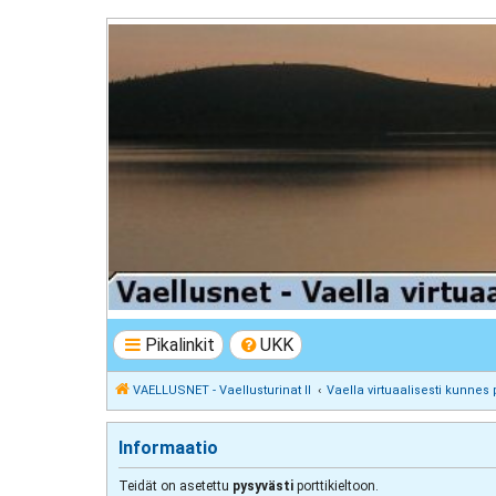
VAELLUSNET - Vaellusturinat II
Keskustelua vaeltamisesta ja Lapista
Pikalinkit
UKK
VAELLUSNET - Vaellusturinat II
Vaella virtuaalisesti kunnes 
Informaatio
Teidät on asetettu
pysyvästi
porttikieltoon.