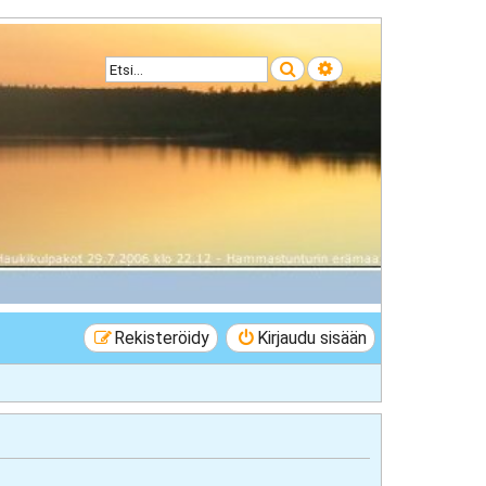
Etsi
Tarkennettu haku
Rekisteröidy
Kirjaudu sisään