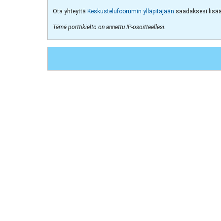
Ota yhteyttä
Keskustelufoorumin ylläpitäjään
saadaksesi lisää 
Tämä porttikielto on annettu IP-osoitteellesi.