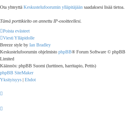
Ota yhteyttä
Keskustelufoorumin ylläpitäjään
saadaksesi lisää tietoa.
Tämä porttikielto on annettu IP-osoitteellesi.
Poista evästeet
Viesti Ylläpidolle
Breeze style by
Ian Bradley
Keskustelufoorumin ohjelmisto
phpBB
® Forum Software © phpBB
Limited
Käännös: phpBB Suomi (lurttinen, harritapio, Pettis)
phpBB SiteMaker
Yksityisyys
|
Ehdot