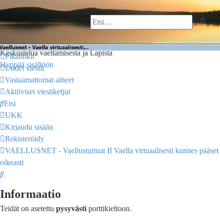
VAELLUSNET - Vaellusturinat
Tark
Etsi
II
haku
Keskustelua vaeltamisesta ja Lapista
Pikalinkit
Hyppää sisältöön
Uudet viestit
Vastaamattomat aiheet
Aktiiviset viestiketjut
Etsi
UKK
Kirjaudu sisään
Rekisteröidy
VAELLUSNET - Vaellusturinat II
Vaella virtuaalisesti kunnes pääset
oikeasti
Etsi
Informaatio
Teidät on asetettu
pysyvästi
porttikieltoon.