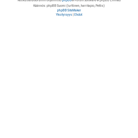
Keskustelufoorumin ohjelmisto
phpBB
® Forum Software © phpBB Limited
Käännös: phpBB Suomi (lurttinen, harritapio, Pettis)
phpBB SiteMaker
Yksityisyys
|
Ehdot