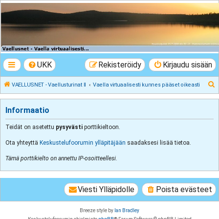
VAELLUSNET -
Vaellusturinat II
Keskustelua vaeltamisesta ja Lapista
UKK
Rekisteröidy
Kirjaudu sisään
E
VAELLUSNET - Vaellusturinat II
Vaella virtuaalisesti kunnes pääset oikeasti
t
s
Informaatio
i
Teidät on asetettu
pysyvästi
porttikieltoon.
Ota yhteyttä
Keskustelufoorumin ylläpitäjään
saadaksesi lisää tietoa.
Tämä porttikielto on annettu IP-osoitteellesi.
Viesti Ylläpidolle
Poista evästeet
Breeze style by
Ian Bradley