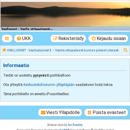
VAELLUSNET -
Vaellusturinat II
Keskustelua vaeltamisesta ja Lapista
UKK
Rekisteröidy
Kirjaudu sisään
E
VAELLUSNET - Vaellusturinat II
Vaella virtuaalisesti kunnes pääset oikeasti
t
s
Informaatio
i
Teidät on asetettu
pysyvästi
porttikieltoon.
Ota yhteyttä
Keskustelufoorumin ylläpitäjään
saadaksesi lisää tietoa.
Tämä porttikielto on annettu IP-osoitteellesi.
Viesti Ylläpidolle
Poista evästeet
Breeze style by
Ian Bradley