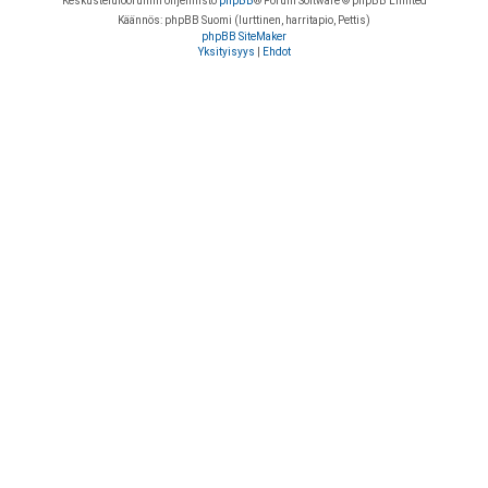
Keskustelufoorumin ohjelmisto
phpBB
® Forum Software © phpBB Limited
Käännös: phpBB Suomi (lurttinen, harritapio, Pettis)
phpBB SiteMaker
Yksityisyys
|
Ehdot