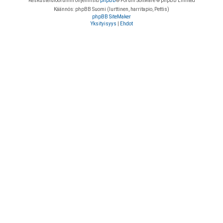
Keskustelufoorumin ohjelmisto
phpBB
® Forum Software © phpBB Limited
Käännös: phpBB Suomi (lurttinen, harritapio, Pettis)
phpBB SiteMaker
Yksityisyys
|
Ehdot