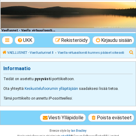
VAELLUSNET -
Vaellusturinat II
Keskustelua vaeltamisesta ja Lapista
UKK
Rekisteröidy
Kirjaudu sisään
E
VAELLUSNET - Vaellusturinat II
Vaella virtuaalisesti kunnes pääset oikeasti
t
s
Informaatio
i
Teidät on asetettu
pysyvästi
porttikieltoon.
Ota yhteyttä
Keskustelufoorumin ylläpitäjään
saadaksesi lisää tietoa.
Tämä porttikielto on annettu IP-osoitteellesi.
Viesti Ylläpidolle
Poista evästeet
Breeze style by
Ian Bradley