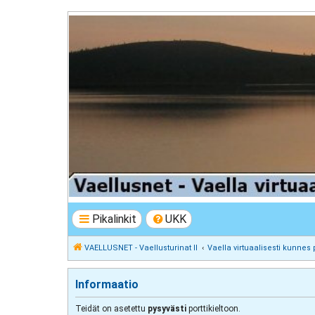
VAELLUSNET - Vaellusturinat II
Keskustelua vaeltamisesta ja Lapista
Pikalinkit
UKK
VAELLUSNET - Vaellusturinat II
Vaella virtuaalisesti kunnes 
Informaatio
Teidät on asetettu
pysyvästi
porttikieltoon.