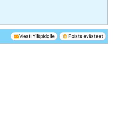
Viesti Ylläpidolle
Poista evästeet