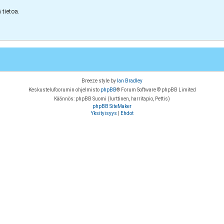
tietoa.
Breeze style by
Ian Bradley
Keskustelufoorumin ohjelmisto
phpBB
® Forum Software © phpBB Limited
Käännös: phpBB Suomi (lurttinen, harritapio, Pettis)
phpBB SiteMaker
Yksityisyys
|
Ehdot