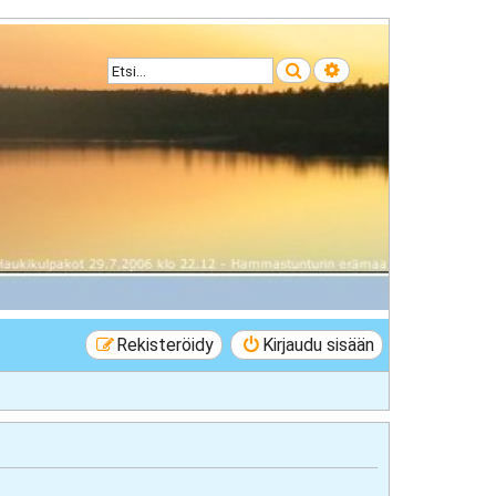
Etsi
Tarkennettu haku
Rekisteröidy
Kirjaudu sisään