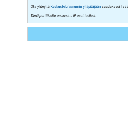
Ota yhteyttä
Keskustelufoorumin ylläpitäjään
saadaksesi lisää 
Tämä porttikielto on annettu IP-osoitteellesi.