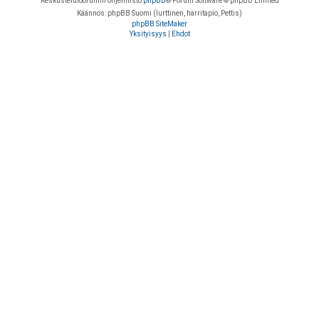
Keskustelufoorumin ohjelmisto
phpBB
® Forum Software © phpBB Limited
Käännös: phpBB Suomi (lurttinen, harritapio, Pettis)
phpBB SiteMaker
Yksityisyys
|
Ehdot