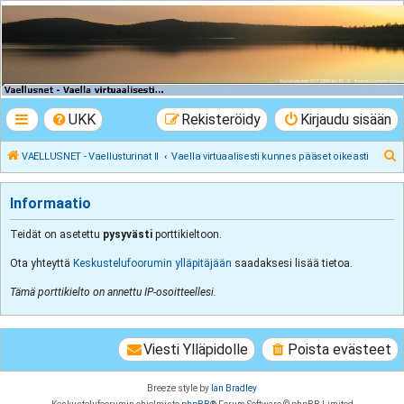
VAELLUSNET -
Vaellusturinat II
Keskustelua vaeltamisesta ja Lapista
UKK
Rekisteröidy
Kirjaudu sisään
E
VAELLUSNET - Vaellusturinat II
Vaella virtuaalisesti kunnes pääset oikeasti
t
s
Informaatio
i
Teidät on asetettu
pysyvästi
porttikieltoon.
Ota yhteyttä
Keskustelufoorumin ylläpitäjään
saadaksesi lisää tietoa.
Tämä porttikielto on annettu IP-osoitteellesi.
Viesti Ylläpidolle
Poista evästeet
Breeze style by
Ian Bradley